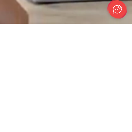
ticari alan ve kentsel planlama projeleri
il, ilham veren yaşam alanları tasarlamak.