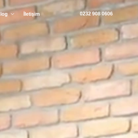
0232 908 0606
log
İletişim