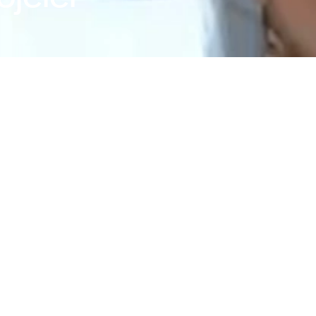
Estetik ve işlevselliği buluşturarak konut, 
üretiyoruz. Amacımız; sadece yapılar değ