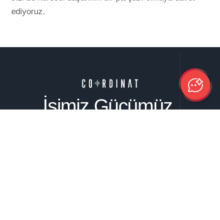
ediyoruz.
İşimiz Gücümüz
Telefon
Eposta
Adres
0543 372 6 372
info@coordinat.xyz
Kazım Dirik
0543 370 5 372