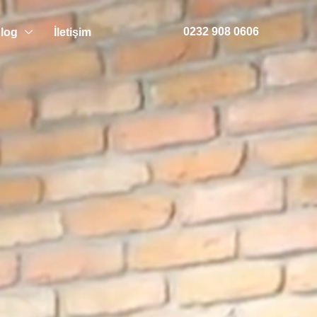
0232 908 0606
log
İletişim