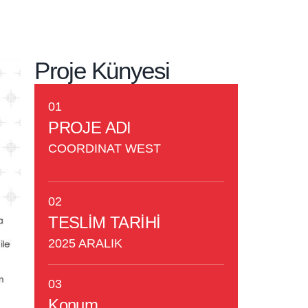
Proje Künyesi
01
PROJE ADI
COORDINAT WEST
02
TESLİM TARİHİ
2025 ARALIK
03
Konum