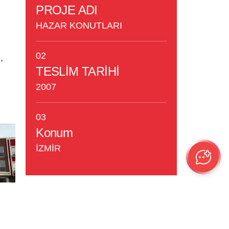
PROJE ADI
HAZAR KONUTLARI
02
,
TESLİM TARİHİ
2007
03
Konum
İZMİR