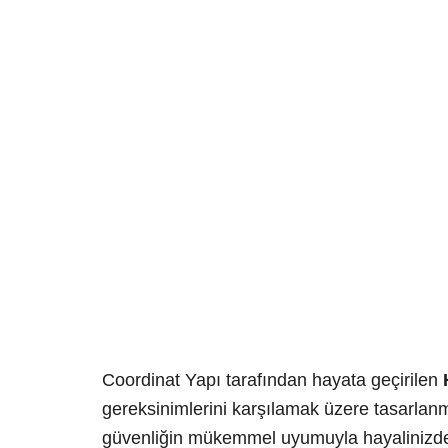
TAMAMLANAN PROJELER
Hazar Konut
Coordinat Yapı tarafından hayata geçirilen
gereksinimlerini karşılamak üzere tasarlanmış
güvenliğin mükemmel uyumuyla hayalinizde