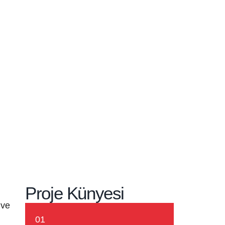
Proje Künyesi
 ve
01