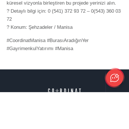
küresel vizyonla birleştiren bu projede yerinizi alın.
? Detaylı bilgi için: 0 (541) 372 93 72 – 0(543) 360 03
72
? Konum: Şehzadeler / Manisa
#CoordinatManisa #BurasıAradığınYer
#GayrimenkulYatırımı #Manisa
İşimiz Gücümüz