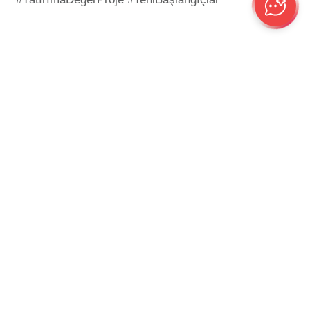
İşimiz Gücümüz
T
a
s
a
r
ı
m
Telefon
Eposta
Adres
0543 372 6 372
info@coordinat.xyz
Kazım Dirik
0543 370 5 372
Mahallesi 351
0232 908 06 06