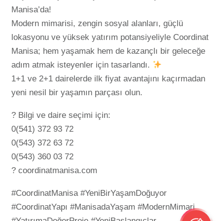
Manisa’da!
Modern mimarisi, zengin sosyal alanları, güçlü
lokasyonu ve yüksek yatırım potansiyeliyle Coordinat
Manisa; hem yaşamak hem de kazançlı bir geleceğe
adım atmak isteyenler için tasarlandı.
1+1 ve 2+1 dairelerde ilk fiyat avantajını kaçırmadan
yeni nesil bir yaşamın parçası olun.
? Bilgi ve daire seçimi için:
0(541) 372 93 72
0(543) 372 63 72
0(543) 360 03 72
? coordinatmanisa.com
#CoordinatManisa #YeniBirYaşamDoğuyor
#CoordinatYapı #ManisadaYaşam #ModernMimari
#YatırımaDeğerProje #YeniBaşlangıçlar