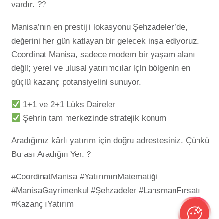
vardır. ??
Manisa’nın en prestijli lokasyonu Şehzadeler’de,
değerini her gün katlayan bir gelecek inşa ediyoruz.
Coordinat Manisa, sadece modern bir yaşam alanı
değil; yerel ve ulusal yatırımcılar için bölgenin en
güçlü kazanç potansiyelini sunuyor.
1+1 ve 2+1 Lüks Daireler
Şehrin tam merkezinde stratejik konum
Aradığınız kârlı yatırım için doğru adrestesiniz. Çünkü
Burası Aradığın Yer. ?️
#CoordinatManisa #YatırımınMatematiği
#ManisaGayrimenkul #Şehzadeler #LansmanFırsatı
#KazançlıYatırım