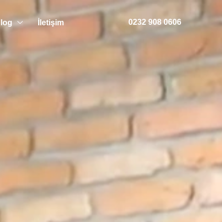
0232 908 0606
log
İletişim