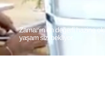
Zamanın en değerli hazine ol
yaşam sizi bekliyor.