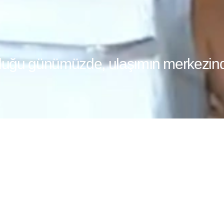
duğu günümüzde, ulaşımın merkezind